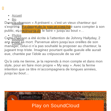
Partager
0
Accueil
Bio
Dans la chanson « A présent », c’est un vieux chanteur qui
Musique
s’exprime. Il a donné de la voix et s’est livré sans compter à son
Ecouter l’album Vagabondance
public, et continuera de le faire « jusqu’au bout »…
Autres titres
Photos
Cette chanson a été écrite à l’attention de Johnny Hallyday, 2
Boutique
ans avant sa mort. Parvenue alors jusqu’aux oreilles de son
Contact
manager, celui-ci n’a pas souhaité la proposer au chanteur, la
jugeant trop triste. Imaginez pourtant quelle gueule elle aurait
eue, chantée par l’
idole
au crépuscule de sa vie!
Qu’à cela ne tienne, je la reprends à mon compte et dans mon
style, pour en faire mon propre « My way ». Avec la ferme
intention que ce titre m’accompagnera de longues années,
jusqu’au bout…